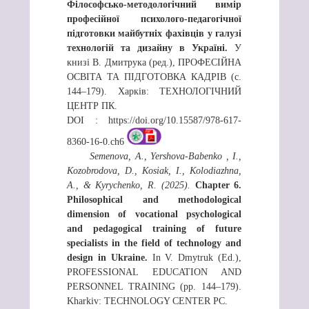
Філософсько-методологічний вимір
професійної психолого-педагогічної
підготовки майбутніх фахівців у галузі
технологій та дизайну в Україні.
У
книзі В. Дмитрука (ред.), ПРОФЕСІЙНА
ОСВІТА ТА ПІДГОТОВКА КАДРІВ (с.
144–179). Харків: ТЕХНОЛОГІЧНИЙ
ЦЕНТР ПК.
DOI : https://doi.org/10.15587/978-617-
8360-16-0.ch6
Semenova, A., Yershova-Babenko , I.,
Kozobrodova, D., Kosiak, I., Kolodiazhna,
A., & Kyrychenko, R. (2025).
Chapter 6.
Philosophical and methodological
dimension of vocational psychological
and pedagogical training of future
specialists in the field of technology and
design in Ukraine.
In V. Dmytruk (Ed.),
PROFESSIONAL EDUCATION AND
PERSONNEL TRAINING (pp. 144–179).
Kharkiv: TECHNOLOGY CENTER PC.