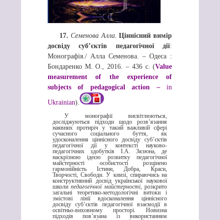
17.
Семенова
Алла.
Ціннісний вимір
досвіду суб’єктів педагогічної дії
:
Монографія./ Алла Семенова. – Одеса :
Бондаренко М. О., 2016. – 436 с. (
Value
measurement
of
the
experience
of
subjects
of
pedagogical
action –
in
Ukrainian
).
У монографії висвітлюються,
досліджуються підходи щодо розв’язання
наявних протиріч у такий важливій сфері
сучасного соціального буття, як
удосконалення ціннісного досвіду суб’єктів
педагогічної дії у контексті науково-
педагогічних здобутків І.А. Зязюна, де
наскрізною ідеєю розвитку педагогічної
майстерності особистості розцінено
гармонійність Істини, Добра, Краси,
Творчості, Свободи. У книзі, спираючись на
конструктивний досвід української наукової
школи
педагогічної майстерності
, розкрито
загальні теоретико-методологічні витоки і
змістові лінії вдосконалення ціннісного
досвіду суб’єктів педагогічної взаємодії в
освітньо-виховному просторі. Новизна
підходів пов’язана із використанням