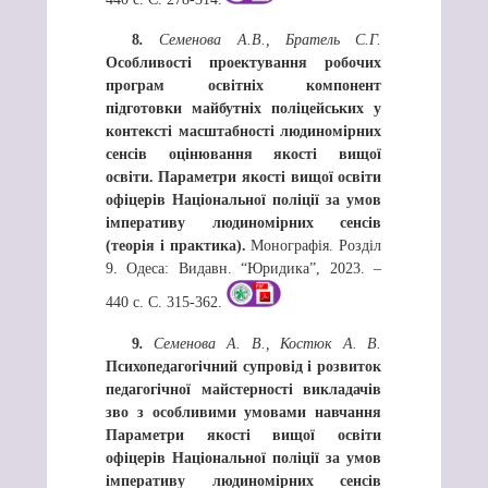
8
.
Семенова А.В., Братель С.Г.
Особливості проектування робочих
програм освітніх компонент
підготовки майбутніх поліцейських у
контексті масштабності людиномірних
сенсів оцінювання якості вищої
освіти. Параметри якості вищої освіти
офіцерів Національної поліції за умов
імперативу людиномірних сенсів
(теорія і практика).
Монографія. Розділ
9. Одеса: Видавн. “Юридика”, 2023. –
440 с. С. 315-362.
9
.
Семенова А. В., Костюк А. В.
Психопедагогічний супровід і розвиток
педагогічної майстерності викладачів
зво з особливими умовами навчання
Параметри якості вищої освіти
офіцерів Національної поліції за умов
імперативу людиномірних сенсів