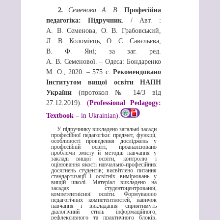
2
.
Семенова А. В.
Професійна
педагогіка:
Підручник
. / Авт. :
А. В. Семенова, О. В. Грабовський,
Л. В. Коломієць, О. С. Савєльєва,
В. Ф. Яні; за заг. ред.
А. В. Семенової. – Одеса: Бондаренко
М. О., 2020. – 575 с.
Рекомендовано
Інститутом вищої освіти
НАПН
України
(протокол № 14/3 від
27.12.2019).
(
Professional Pedagogy:
Textbook –
in Ukrainian)
.
У підручнику викладено загальні засади
професійної педагогіки: предмет, функції,
особливості проведення досліджень у
професійній освіті; проаналізовано
проблеми змісту й методів навчання у
закладі вищої освіти, контролю і
оцінювання якості навчально-професійних
досягнень студентів; висвітлено питання
стандартизації і освітніх вимірювань у
вищій школі. Матеріал викладено на
засадах студентоцентрованої,
компетентнісної освіти. Формуванню
педагогічних компетентностей, навичок
навчання і викладання сприятимуть
діалогічний стиль інформаційного,
рефлексивного та практичного блоків,