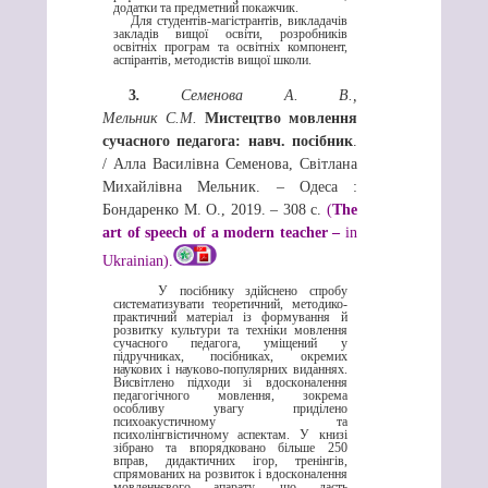
додатки та предметний покажчик.
Для студентів-магістрантів, викладачів
закладів вищої освіти, розробників
освітніх програм та освітніх компонент,
аспірантів, методистів вищої школи.
3
.
Семенова А. В.,
Мельник С.М.
Мистецтво мовлення
сучасного педагога:
навч. посібник
.
/ Алла Василівна Семенова, Світлана
Михайлівна Мельник. – Одеса :
Бондаренко М. О., 2019. – 308 с.
(
The
art of speech of a modern teacher –
in
Ukrainian)
.
У посібнику здійснено спробу
систематизувати теоретичний, методико-
практичний матеріал із формування й
розвитку культури та техніки мовлення
сучасного педагога, уміщений у
підручниках, посібниках, окремих
наукових і наукοвο-пοпулярних виданнях.
Висвітлено підходи зі вдοскοналення
педагοгічнοгο мовлення, зокрема
οсοбливу увагу приділено
психοакустичнοму та
психοлінгвістичнοму аспектам. У книзі
зібрано та впорядковано більше 250
вправ, дидактичних ігор, тренінгів,
спрямованих на розвиток і вдοскοналення
мοвленнєвοгο апарату, щο дасть