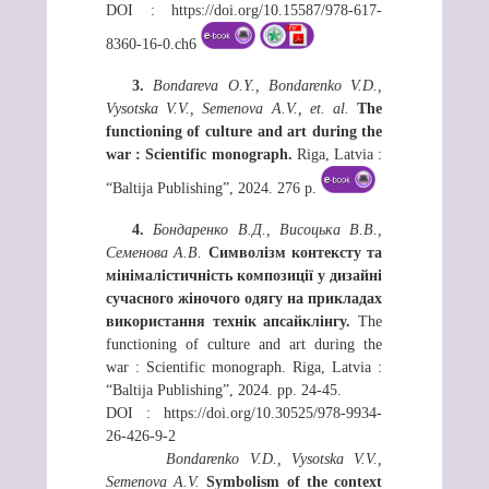
DOI : https://doi.org/10.15587/978-617-
8360-16-0.ch6
3.
Bondareva O.Y., Bondarenko V.D.,
Vysotska V.V., Semenova A.V., et. al.
The
functioning of culture and art during the
war : Scientific monograph.
Riga, Latvia :
“Baltija Publishing”, 2024. 276 p.
4.
Бондаренко В.Д., Висоцька В.В.,
Семенова А.В.
Символізм контексту та
мінімалістичність композиції у дизайні
сучасного жіночого одягу на прикладах
використання технік апсайклінгу.
The
functioning of culture and art during the
war : Scientific monograph. Riga, Latvia :
“Baltija Publishing”, 2024. рр. 24-45.
DOI : https://doi.org/10.30525/978-9934-
26-426-9-2
Bondarenko V.D., Vysotska V.V.,
Semenova A.V.
Symbolism of the context