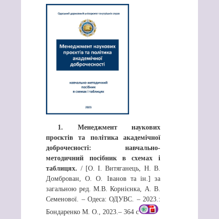
1.
Менеджмент наукових
проєктів та політика академічної
доброчесності: навчально-
методичний посібник в схемах і
таблицях.
/ [О. І. Витяганець, Н. В.
Домброван, О. О. Іванов та ін.] за
загальною ред. М.В. Корнієнка, А. В.
Семенової. – Одеса: ОДУВС. – 2023.:
Бондаренко М. О., 2023.– 364 с