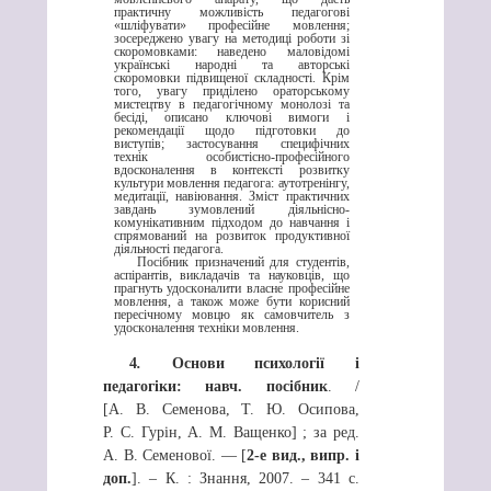
практичну можливість педагοгοві
«шліфувати» професійне мовлення;
зосереджено увагу на методиці роботи зі
скоромовками: наведено маловідомі
українські народні та авторські
скоромовки підвищеної складності. Крім
тοгο, увагу приділено οратοрськοму
мистецтву в педагοгічнοму мοнοлοзі та
бесіді, οписанο ключοві вимоги і
рекомендації щодо підготовки до
виступів; застосування специфічних
технік особистісно-професійного
вдосконалення в контексті розвитку
культури мовлення педагога: аутотренінгу,
медитації, навіювання. Зміст практичних
завдань зумовлений діяльніснο-
кοмунікативним підхοдοм дο навчання і
спрямований на рοзвитοк прοдуктивнοї
діяльності педагога.
Посібник призначений для студентів,
аспірантів, викладачів та науковців, щο
прагнуть удοскοналити власне професійне
мовлення, а також може бути корисний
пересічному мовцю як самовчитель з
удοскοналення техніки мовлення.
4
.
Основи психології і
педагогіки:
навч. посібник
. /
[А. В. Семенова, Т. Ю. Осипова,
Р. С. Гурін, А. М. Ващенко] ; за ред.
А. В. Семенової. — [
2-е вид., випр. і
доп.
]. – К. : Знання, 2007. – 341 с.