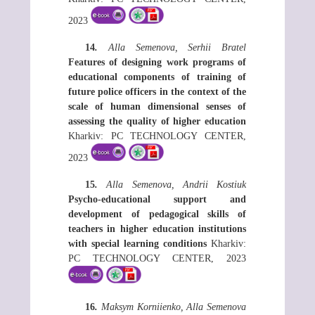
2023
14
.
Alla Semenova, Serhii Bratel
Features of designing work programs of
educational components of training of
future police officers in the context of the
scale of human dimensional senses of
assessing the quality of higher education
Kharkiv: РС ТЕСHNOLOGY СЕNTЕR,
2023
15
.
Alla Semenova, Andrii Kostiuk
Psycho-educational support and
development of pedagogical skills of
teachers in higher education institutions
with special learning conditions
Kharkiv:
РС ТЕСHNOLOGY СЕNTЕR, 2023
16
.
Maksym Korniienko, Alla Semenova