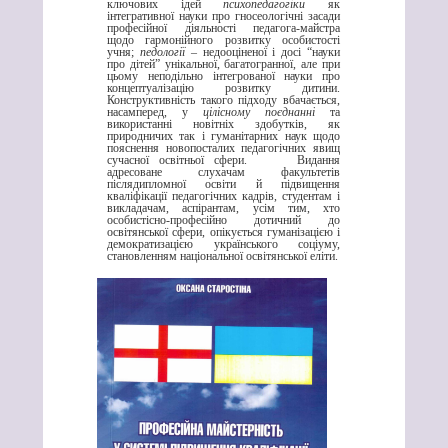
ключових ідей
психопедагогіки
як
інтегративної науки про гносеологічні засади
професійної діяльності педагога-майстра
щодо гармонійного розвитку особистості
учня;
педології
– недооціненої і досі “науки
про дітей” унікальної, багатогранної, але при
цьому неподільно інтегрованої науки про
концептуалізацію розвитку дитини.
Конструктивність такого підходу вбачається,
насамперед, у
цілісному поєднанні
та
використанні новітніх здобутків, як
природничих так і гуманітарних наук щодо
пояснення новопосталих педагогічних явищ
сучасної освітньої сфери. Видання
адресоване слухачам факультетів
післядипломної освіти й підвищення
кваліфікації педагогічних кадрів, студентам і
викладачам, аспірантам, усім тим, хто
особистісно-професійно дотичний до
освітянської сфери, опікується гуманізацією і
демократизацією українського соціуму,
становленням національної освітянської еліти.