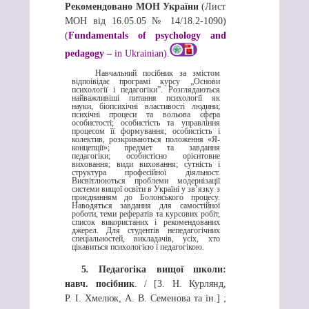
Рекомендовано МОН України
(Лист
МОН від 16.05.05 № 14/18.2-1090)
(
Fundamentals of psychology and
pedagogy –
in Ukrainian)
.
Навчальний посібник за змістом
відпоівідає програмі курсу „Основи
психології і педагогіки”. Розглядаються
найважливіші питання психології як
науки, біопсихічні властивості людини;
психічні процеси та вольова сфера
особистості; особистість та управління
процесом її формування; особистість і
колектив, розкриваються положення «Я-
концепції»; предмет та завдання
педагогіки; особистісно орієнтовне
виховання; види виховання; сутність і
структура професійної діяльност.
Висвітлюються проблеми модернізації
системи вищої освіти в Україні у зв’язку з
приєднанням до Болонського процесу.
Наводяться завдання для самостійної
роботи, теми рефератів та курсових робіт,
список використаних і рекомендованих
джерел. Для студентів непедагогічних
спеціальностей, викладачів, усіх, хто
цікавиться психологією і педагогікою.
5
.
Педагогіка вищої школи:
навч. посібник
. / [З. Н. Курлянд,
Р. І. Хмелюк, А. В. Семенова та ін.] ;