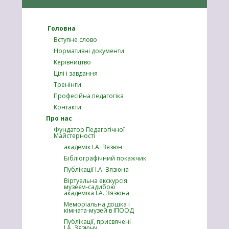
Головна
Вступне слово
Нормативні документи
Керівництво
Цілі і завдання
Тренінги
Професійна педагогіка
Контакти
Про нас
Фундатор Педагогічної
Майстерності
академік І.А. Зязюн
Бібліографічний покажчик
Публікації І.А. Зязюна
Віртуальна екскурсія
музеєм-садибою
академіка І.А. Зязюна
Меморіальна дошка і
кімната-музей в ІПООД
Публікації, присвячені
І.А. Зязюну