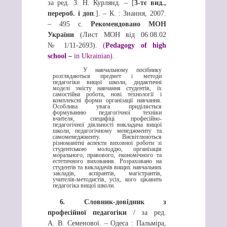
за ред. З. Н. Курлянд. – [
3-тє вид.,
перероб. і доп
.]. – К. : Знання, 2007.
– 495 с.
Рекомендовано МОН
України
(Лист МОН від 06.08.02
№ 1/11-2693).
(
Pedagogy of high
school –
in Ukrainian)
.
У навчальному посібнику
розглядаються предмет і методи
педагогіки вищої школи, дидактичні
моделі змісту навчання студентів, їх
самостійна робота, нові технології і
комплексні форми організації навчання.
Особлива увага приділяється
формуванню педагогічної техніки
вчителя, специфіці професійно-
педагогічної діяльності викладача вищої
школи, педагогічному менеджменту та
самоменеджменту. Висвітлюються
різноманітні аспекти виховної роботи зі
студентською молоддю, організація
морального, правового, економічного та
естетичного виховання. Розраховано на
студентів та викладачів вищих навчальних
закладів, аспірантів, магістрантів,
учителів-методистів, усіх, кого цікавить
педагогіка вищої школи.
6
.
Словник-довідник
з
професійної педагогіки
/ за ред.
А. В. Семенової. – Одеса : Пальміра,