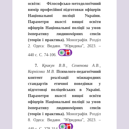
освіти: Філософсько-методологічний
вимір професійної підготовки офіцерів
Національної поліції України
.
Параметри якості вищої освіти
офіцерів Національної поліції за умов
імперативу людиномірних сенсів
(теорія і практика).
Монографія. Розділ
2. Одеса: Видавн. “Юридика”, 2023. –
440 с. С. 74-106.
7
.
Крикун В.В., Семенова А.В.,
Корнієнко М.В.
Психолого-педагогічний
контент реалізації міжнародних
стандартів етичної поведінки у
підготовці поліцейських в Україні.
Параметри якості вищої освіти
офіцерів Національної поліції за умов
імперативу людиномірних сенсів
(теорія і практика).
Монографія. Розділ
8. Одеса: Видавн. “Юридика”, 2023. –
440 с. С. 278-314.