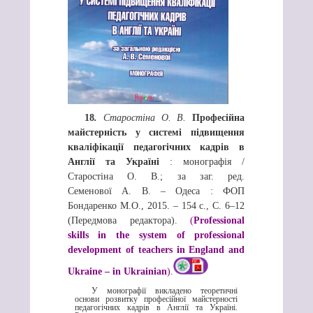
18
.
Старостіна О. В.
Професійна
майстерність у системі підвищення
кваліфікації педагогічних кадрів в
Англії та Україні
: монографія /
Старостіна
О. В.; за заг. ред.
Семенової А. В. – Одеса : ФОП
Бондаренко М.О., 2015. – 154 с., С. 6–12
(Передмова редактора).
(
Professional
skills in the system of professional
development of teachers in England and
Ukraine – in Ukrainian
)
.
У монографії викладено теоретичні
основи розвитку професійної майстерності
педагогічних кадрів в Англії та Україні.