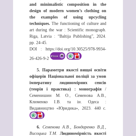
and minimalistic composition in the
design of modern women’s clothing on
the examples of using upcycling
techniques.
The functioning of culture and
art during the war : Scientific monograph.
Riga, Latvia : “Baltija Publishing”, 2024.
рр. 24-45.
DOI : https://doi.org/10.30525/978-9934-
26-426-9-2
5.
Параметри якості вищої освіти
офіцерів Національної поліції за умов
імперативу людиномірних сенсів
(теорія і практика) : монографія
/
Семенишин М. О., Семенова А.В.,
Клименко І.В. та ін. Одеса :
Видавництво «Юридика», 2023. 440 с.
6
.
Семенова А.В., Бондаренко В.Д.,
Висоцька Т.М.
Людиномірність якості