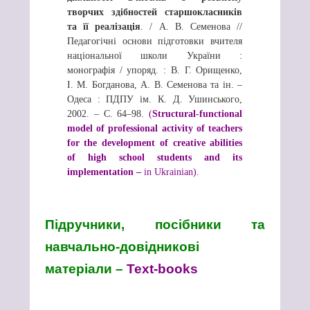
творчих здібностей старшокласників
та її реалізація
. / А. В. Семенова //
Педагогічні основи підготовки вчителя
національної школи України :
монографія / упоряд. : В. Г. Орищенко,
І. М. Богданова, А. В. Семенова та ін. –
Одеса : ПДПУ ім. К. Д. Ушинського,
2002. – С. 64–98.
(
Structural-functional
model of professional activity of teachers
for the development of creative abilities
of high school students and its
implementation –
in Ukrainian)
.
Підручники, посібники та
навчально-довідникові
матеріали –
Text-books