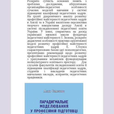
Розкрито сутність основних понять з
проблеми дослідження, обґрунтовано
організаційно-педагогічні особливості
сучасних моделей навчання у системі
підвищенні кваліфікації педагогічних кадрів.
На ґрунті діахронічного аналізу розвитку
професійної майстерності педагогічних кадрів
в Англії та в Україні висвітлено перспективи
творчого використання досвіду Англії в
системі післядипломної педагогічної освіти
України. У книзі, спираючись на досвід
української наукової школи фундатора
педагогічної майстерності І. Зязюна, розкрито
дидактичні особливості практико-орієнтованої
моделі розвитку професійної майстерності
педагогічних кадрів Е. Стоунса
схарактеризовано базові ідеї психопедагогіки,
презентовано рекомендації щодо розвитку
професійної майстерності педагогічних кадрів
з урахуванням механізмів функціонування
полікультурного освітнього простору. Для
слухачів факультетів післядипломної освіти й
підвищення кваліфікації педагогічних кадрів,
студентів і викладачів педагогічних
навчальних закладів, аспірантів, педагогічних
працівників.