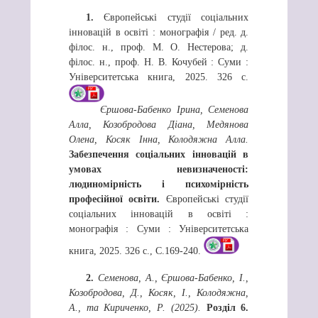
1.
Європейські студії соціальних
інновацій в освіті : монографія / ред. д.
філос. н., проф. М. О. Нестерова; д.
філос. н., проф. Н. В. Кочубей : Суми :
Університетська книга, 2025. 326 c.
Єршова-Бабенко Ірина, Семенова
Алла, Козобродова Діана, Медянова
Олена, Косяк Інна, Колодяжна Алла.
Забезпечення соціальних інновацій в
умовах невизначеності:
людиномірність і психомірність
професійної освіти.
Європейські студії
соціальних інновацій в освіті :
монографія : Суми : Університетська
книга, 2025. 326 c., С.169-240.
2.
Семенова, А., Єршова-Бабенко, І.,
Козобродова, Д., Косяк, І., Колодяжна,
А., та Кириченко, Р. (2025).
Розділ 6.