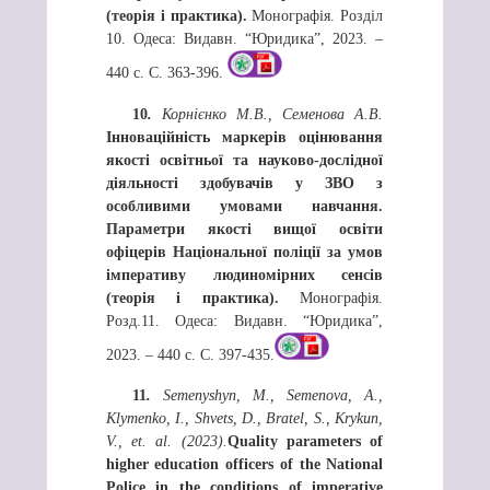
(теорія і практика).
Монографія. Розділ
10. Одеса: Видавн. “Юридика”, 2023. –
440 с. С. 363-396.
10
.
Корнієнко М.В., Семенова А.В.
Інноваційність маркерів оцінювання
якості освітньої та науково-дослідної
діяльності здобувачів у ЗВО з
особливими умовами навчання.
Параметри якості вищої освіти
офіцерів Національної поліції за умов
імперативу людиномірних сенсів
(теорія і практика).
Монографія.
Розд.11. Одеса: Видавн. “Юридика”,
2023. – 440 с. С. 397-435.
11
.
Semenyshyn, M., Semenova, A.,
Klymenko, I., Shvets, D., Bratel, S., Krykun,
V., et. al. (2023).
Quality parameters of
higher education officers of the National
Police in the conditions of imperative