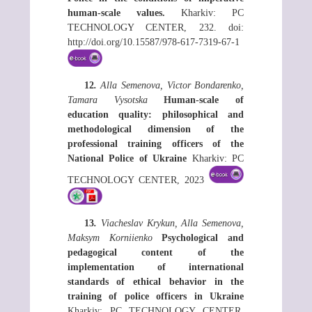
human-scale values.
Kharkiv: РС
ТЕСHNOLOGY СЕNTЕR, 232. doi:
http://doi.org/10.15587/978-617-7319-67-1
12
.
Alla Semenova, Victor Bondarenko,
Tamara Vysotska
Human-scale of
education quality: philosophical and
methodological dimension of the
professional training officers of the
National Police of Ukraine
Kharkiv: РС
ТЕСHNOLOGY СЕNTЕR, 2023
13
.
Viacheslav Krykun, Alla Semenova,
Maksym Korniienko
Psychological and
pedagogical content of the
implementation of international
standards of ethical behavior in the
training of police officers in Ukraine
Kharkiv: РС ТЕСHNOLOGY СЕNTЕR,