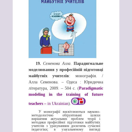
19.
Семенова Алла
.
Парадигмальне
моделювання у професійній підготовці
майбутніх учителів
: монографія. /
Алла Семенова. – Одеса : Юридична
література, 2009. – 504 с. (
Paradigmatic
modeling in the training of future
teachers –
in Ukrainian
).
У монографії висвітлюються науково-
методологічно обґрунтовані шляхи
вирішення актуальних проблем теорії і
методики професійної підготовки майбутніх
учителів з урахуванням досягнень сучасної
педагогіки; в узагальненому вигляді