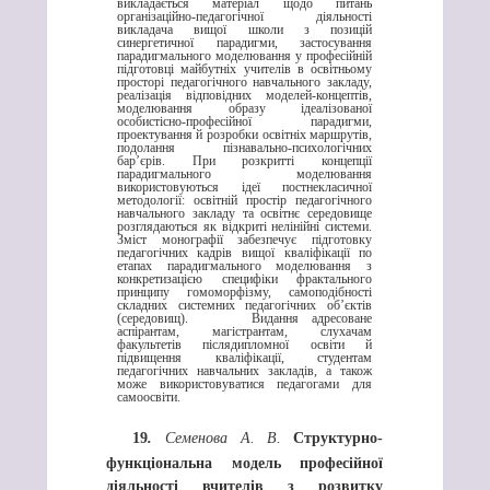
викладається матеріал щодо питань
організаційно-педагогічної діяльності
викладача вищої школи з позицій
синергетичної парадигми, застосування
парадигмального моделювання у професійній
підготовці майбутніх учителів в освітньому
просторі педагогічного навчального закладу,
реалізація відповідних моделей-концептів,
моделювання образу ідеалізованої
особистісно-професійної парадигми,
проектування й розробки освітніх маршрутів,
подолання пізнавально-психологічних
бар’єрів. При розкритті концепції
парадигмального моделювання
використовуються ідеї постнекласичної
методології: освітній простір педагогічного
навчального закладу та освітнє середовище
розглядаються як відкриті нелінійні системи.
Зміст монографії забезпечує підготовку
педагогічних кадрів вищої кваліфікації по
етапах парадигмального моделювання з
конкретизацією специфіки фрактального
принципу гомоморфізму, самоподібності
складних системних педагогічних об’єктів
(середовищ). Видання адресоване
аспірантам, магістрантам, слухачам
факультетів післядипломної освіти й
підвищення кваліфікації, студентам
педагогічних навчальних закладів, а також
може використовуватися педагогами для
самоосвіти.
19
.
Семенова А. В.
Структурно-
функціональна модель професійної
діяльності вчителів з розвитку