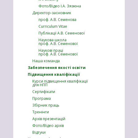
Фото/Відео І.А. Зязюна
Директор-засновник
проф. А.В. Семенова
Curriculum Vitae
Публікації А.В. Семенової
Наукова школа
проф. А.В. Семенової
Наукові праці
проф. А.В. Семенової
Наша команда
Забезпечення якості освіти
Підвищення кваліфікації
Курси підвищення кваліфікації
для НПП
Сертифікати
Програма
Збірник праць
Тренінги
Архів презентацій
Фото/Відео архів
Відгуки